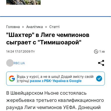
Головна
»
Аналітика
»
Статті
"Шахтер" в Лиге чемпионов
сыграет с "Тимишоарой"
14:24 17.07.2009 Пт
1 хв
RBC.UA
Будь у курсі, а не в шоці! Додай змісту своїй
стрічці
разом з РБК-Україна в Google
В Швейцарском Ньоне состоялась
жеребьевка третьего квалификационного
раунда Лиги чемпионов УЕФА. Донецкий