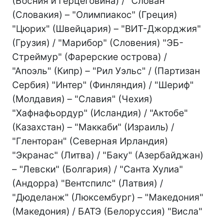
(Босния и Герцеговина) / "Слован"
(Словакия) – "Олимпиакос" (Греция)
"Цюрих" (Швейцария) – "ВИТ-Джорджия"
(Грузия) / "Марибор" (Словения) "ЭБ-
Стреймур" (Фарерские острова) /
"Апоэль" (Кипр) – "Рил Уэльс" / (Партизан
Сербия) "Интер" (Финляндия) / "Шериф"
(Молдавия) – "Славия" (Чехия)
"Хафнафьордур" (Исландия) / "Актобе"
(Казахстан) – "Маккаби" (Израиль) /
"Гленторан" (Северная Ирландия)
"Экранас" (Литва) / "Баку" (Азербайджан)
– "Левски" (Болгария) / "Санта Хулиа"
(Андорра) "Вентспилс" (Латвия) /
"Дюделанж" (Люксембург) – "Македония"
(Македония) / БАТЭ (Белоруссия) "Висла"