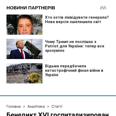
Головна
»
Аналітика
»
Статті
Бенедикт XVI госпитализирован