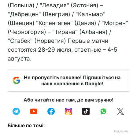
(Польша) / "Левадия" (Эстония) –
"Дебрецен" (Венгрия) / "Кальмар"
(Швеция) "Копенгаген" (Дания) / "Могрен"
(Черногория) – "Тирана" (Албания) /
"Стабек" (Норвегия) Первые матчи
состоятся 28-29 июля, ответные – 4-5
августа.
Не пропустіть головне! Підпишіться на
наші оновлення в Google!
Або читайте нас там, де вам зручно!
Більше по темі: