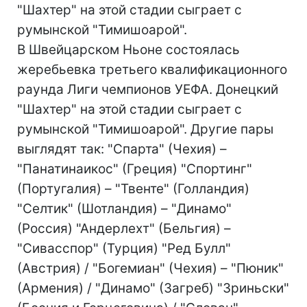
"Шахтер" на этой стадии сыграет с
румынской "Тимишоарой".
В Швейцарском Ньоне состоялась
жеребьевка третьего квалификационного
раунда Лиги чемпионов УЕФА. Донецкий
"Шахтер" на этой стадии сыграет с
румынской "Тимишоарой". Другие пары
выглядят так: "Спарта" (Чехия) –
"Панатинаикос" (Греция) "Спортинг"
(Португалия) – "Твенте" (Голландия)
"Селтик" (Шотландия) – "Динамо"
(Россия) "Андерлехт" (Бельгия) –
"Сивасспор" (Турция) "Ред Булл"
(Австрия) / "Богемиан" (Чехия) – "Пюник"
(Армения) / "Динамо" (Загреб) "Зриньски"