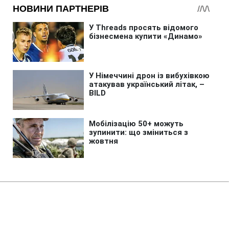
Головна
»
Аналітика
»
Статті
Президент Киргизии исключил