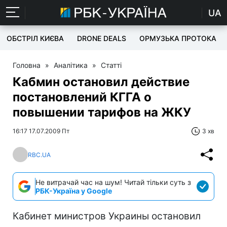
UA
ОБСТРІЛ КИЄВА
DRONE DEALS
ОРМУЗЬКА ПРОТОКА
Головна
»
Аналітика
»
Статті
Кабмин остановил действие
постановлений КГГА о
повышении тарифов на ЖКУ
16:17 17.07.2009 Пт
3 хв
RBC.UA
Не витрачай час на шум! Читай тільки суть з
РБК-Україна у Google
Кабинет министров Украины остановил