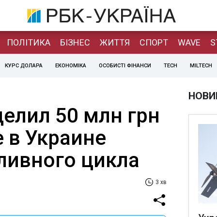
ПОЛІТИКА
БІЗНЕС
ЖИТТЯ
СПОРТ
WAVE
S
КУРС ДОЛАРА
ЕКОНОМІКА
ОСОБИСТІ ФІНАНСИ
TECH
MILTECH
НОВИ
елил 50 млн грн
 в Украине
ливного цикла
3 хв