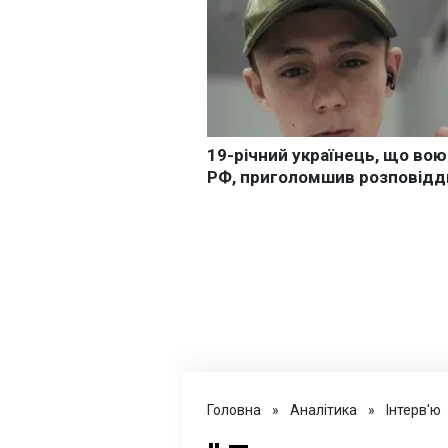
Головна
»
Аналітика
»
Інтерв'ю