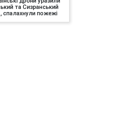
аїнські дрони уразили
ський та Сизранський
, спалахнули пожежі