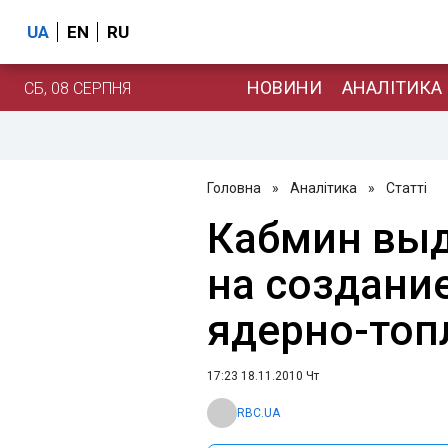
UA
EN
RU
НОВИНИ
АНАЛІТИКА
СБ, 08 СЕРПНЯ
Головна
»
Аналітика
»
Статті
Кабмин выд
на создание
ядерно-топ
17:23 18.11.2010 Чт
RBC.UA