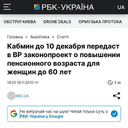
UA
ОБСТРІЛ КИЄВА
DRONE DEALS
ОРМУЗЬКА ПРОТОКА
Головна
»
Аналітика
»
Статті
Кабмин до 10 декабря передаст
в ВР законопроект о повышении
пенсионного возраста для
женщин до 60 лет
18:23 18.11.2010 Чт
3 хв
RBC.UA
Не витрачай час на шум! Читай тільки суть з
РБК-Україна у Google