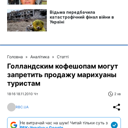
Головна
»
Аналітика
»
Статті
Голландским кофешопам могут
запретить продажу марихуаны
туристам
18:16 18.11.2010 Чт
2 хв
RBC.UA
Не витрачай час на шум! Читай тільки суть з
РБК-Україна у Google