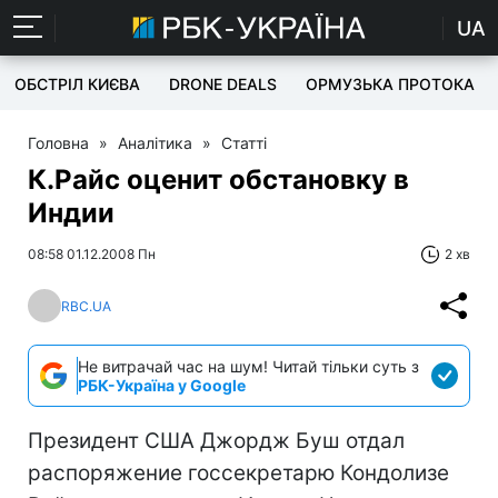
UA
ОБСТРІЛ КИЄВА
DRONE DEALS
ОРМУЗЬКА ПРОТОКА
Головна
»
Аналітика
»
Статті
К.Райс оценит обстановку в
Индии
08:58 01.12.2008 Пн
2 хв
RBC.UA
Не витрачай час на шум! Читай тільки суть з
РБК-Україна у Google
Президент США Джордж Буш отдал
распоряжение госсекретарю Кондолизе