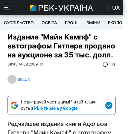
UA
СУСПІЛЬСТВО
ОСВІТА
ГРОШІ
ЗМІНИ
ЕКОЛОГІЯ
Издание "Майн Кампф" с
автографом Гитлера продано
на аукционе за 35 тыс. долл.
08:45 14.08.2009 Пт
1 хв
RBC.UA
Не витрачай час на шум! Читай тільки
суть з
РБК-Україна у Google
Редчайшее издание книги Адольфа
Гитлера "Майн Кампф" с автографом