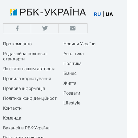
RU
|
UA
Про компанію
Новини України
Редакційна політика і
Аналітика
стандарти
Політика
Як стати нашим автором
Бізнес
Правила користування
Життя
Правова інформація
Розваги
Політика конфіденційності
Lifestyle
Контакти
Команда
Вакансії в РБК-Україна
Розмістити рекламу