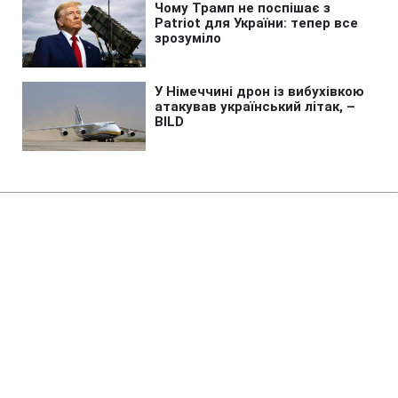
Головна
»
Аналітика
»
Статті
Вице-президент Ирана: Пришло
время для создания новой
экономической системы
10:42 23.11.2008 Нд
1 хв
RBC.UA