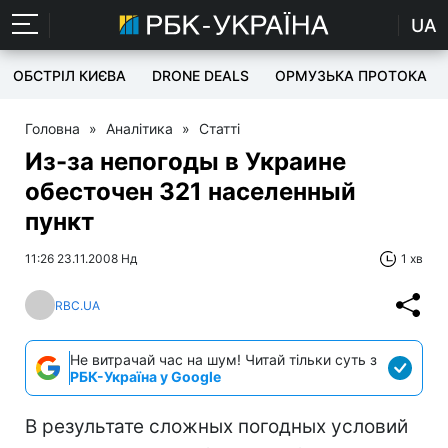
UA
ОБСТРІЛ КИЄВА
DRONE DEALS
ОРМУЗЬКА ПРОТОКА
Головна
»
Аналітика
»
Статті
Из-за непогоды в Украине
обесточен 321 населенный
пункт
11:26 23.11.2008 Нд
1 хв
RBC.UA
Не витрачай час на шум! Читай тільки суть з
РБК-Україна у Google
В результате сложных погодных условий