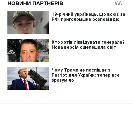
Головна
»
Аналітика
»
Статті
На улицах столицы Йемена