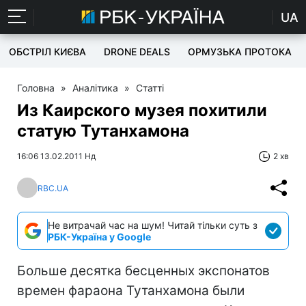
UA
ОБСТРІЛ КИЄВА
DRONE DEALS
ОРМУЗЬКА ПРОТОКА
Головна
»
Аналітика
»
Статті
Из Каирского музея похитили
статую Тутанхамона
16:06 13.02.2011 Нд
2 хв
RBC.UA
Не витрачай час на шум! Читай тільки суть з
РБК-Україна у Google
Больше десятка бесценных экспонатов
времен фараона Тутанхамона были