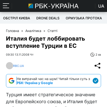
UA
ОБСТРІЛ КИЄВА
DRONE DEALS
ОРМУЗЬКА ПРОТОКА
Головна
»
Аналітика
»
Статті
Италия будет лоббировать
вступление Турции в ЕС
09:30 13.11.2008 Чт
2 хв
RBC.UA
Не витрачай час на шум! Читай тільки суть з
РБК-Україна у Google
Турция имеет стратегическое значение
для Европейского союза, и Италия будет