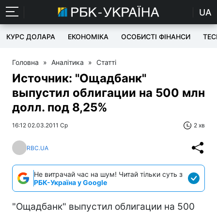
UA
КУРС ДОЛАРА
ЕКОНОМІКА
ОСОБИСТІ ФІНАНСИ
TEC
Головна
»
Аналітика
»
Статті
Источник: "Ощадбанк"
выпустил облигации на 500 млн
долл. под 8,25%
16:12 02.03.2011 Ср
2 хв
RBC.UA
Не витрачай час на шум! Читай тільки суть з
РБК-Україна у Google
"Ощадбанк" выпустил облигации на 500