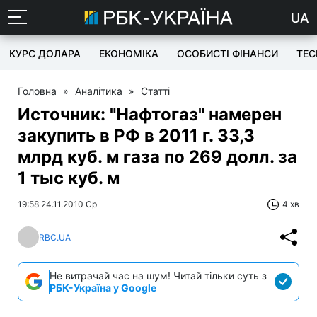
UA
КУРС ДОЛАРА
ЕКОНОМІКА
ОСОБИСТІ ФІНАНСИ
TEC
Головна
»
Аналітика
»
Статті
Источник: "Нафтогаз" намерен
закупить в РФ в 2011 г. 33,3
млрд куб. м газа по 269 долл. за
1 тыс куб. м
19:58 24.11.2010 Ср
4 хв
RBC.UA
Не витрачай час на шум! Читай тільки суть з
РБК-Україна у Google