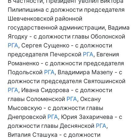
В частности, Президент уволил Виктора
Пилипишина с должности председателя
Шевченковской районной
государственной администрации, Вадима
Ягодку - с должности главы Оболонской
РГА
, Сергея Сущенко - с должности
председателя Печерской
РГА
, Евгения
Романенко - с должности председателя
Подольской
РГА
, Владимира Мазепу - с
должности председателя Святошинской
РГА
, Ивана Сидорова - с должности
главы Соломенской
РГА
, Оксану
Мысовскую - с должности главы
Днепровской
РГА
, Юрия Захаричева - с
должности главы Деснянской
РГА
,
Виталия Сташука - с должности