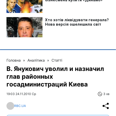
Головна
»
Аналітика
»
Статті
В. Янукович уволил и назначил
глав районных
госадминистраций Киева
19:03 24.11.2010 Ср
3 хв
RBC.UA