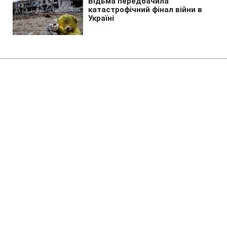
Головна
»
Аналітика
»
Статті
Эпидемия холеры на Гаити:
более 1 тыс. погибших
08:24 17.11.2010 Ср
3 хв
RBC.UA
Не витрачай час на шум! Читай тільки суть з
РБК-Україна у Google
Количество жертв эпидемии холеры на