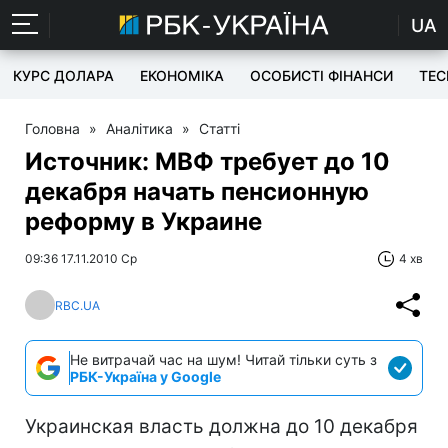
UA
КУРС ДОЛАРА
ЕКОНОМІКА
ОСОБИСТІ ФІНАНСИ
TEC
Головна
»
Аналітика
»
Статті
Источник: МВФ требует до 10
декабря начать пенсионную
реформу в Украине
09:36 17.11.2010 Ср
4 хв
RBC.UA
Не витрачай час на шум! Читай тільки суть з
РБК-Україна у Google
Украинская власть должна до 10 декабря