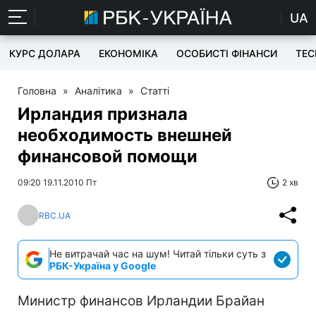
UA
КУРС ДОЛАРА
ЕКОНОМІКА
ОСОБИСТІ ФІНАНСИ
TEC
Головна
»
Аналітика
»
Статті
Ирландия признала
необходимость внешней
финансовой помощи
09:20 19.11.2010 Пт
2 хв
RBC.UA
Не витрачай час на шум! Читай тільки суть з
РБК-Україна у Google
Министр финансов Ирландии Брайан