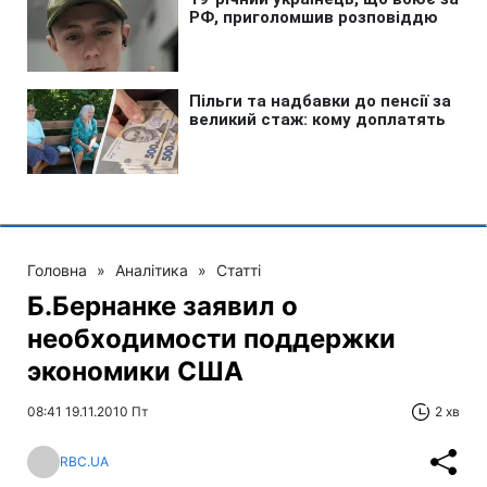
Головна
»
Аналітика
»
Статті
Б.Бернанке заявил о
необходимости поддержки
экономики CША
08:41 19.11.2010 Пт
2 хв
RBC.UA