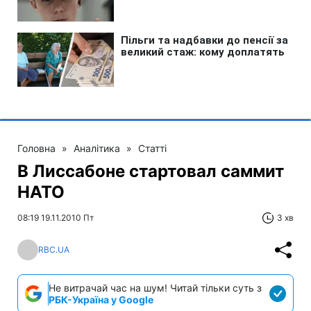
Головна
»
Аналітика
»
Статті
В Лиссабоне стартовал саммит
НАТО
08:19 19.11.2010 Пт
3 хв
RBC.UA
Не витрачай час на шум! Читай тільки суть з
РБК-Україна у Google