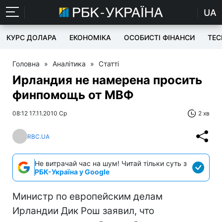
UA
КУРС ДОЛАРА
ЕКОНОМІКА
ОСОБИСТІ ФІНАНСИ
TEC
Головна
»
Аналітика
»
Статті
Ирландия не намерена просить
финпомощь от МВФ
08:12 17.11.2010 Ср
2 хв
RBC.UA
Не витрачай час на шум! Читай тільки суть з
РБК-Україна у Google
Министр по европейским делам
Ирландии Дик Рош заявил, что