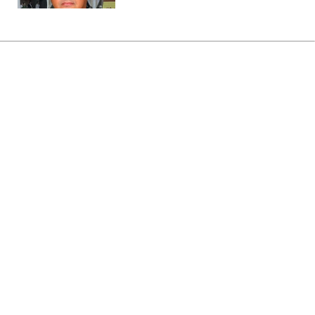
Головна
»
Аналітика
»
Статті
Американская компания начала
прием заявок на похороны на
Луне
13:54 19.11.2008 Ср
1 хв
RBC.UA
Не витрачай час на шум! Читай тільки суть з
РБК-Україна у Google
Американская похоронная компания,
которая специализируется на запуске