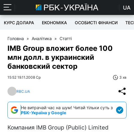
UA
КУРС ДОЛАРА
ЕКОНОМІКА
ОСОБИСТІ ФІНАНСИ
TEC
Головна
»
Аналітика
»
Статті
IMB Group вложит более 100
млн долл. в украинский
банковский сектор
15:52 19.11.2008 Ср
3 хв
RBC.UA
Не витрачай час на шум! Читай тільки суть з
РБК-Україна у Google
Компания IMB Group (Public) Limited