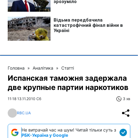
Головна
»
Аналітика
»
Статті
Испанская таможня задержала
две крупные партии наркотиков
11:18 13.11.2010 Сб
3 хв
RBC.UA
Не витрачай час на шум! Читай тільки суть з
РБК-Україна у Google