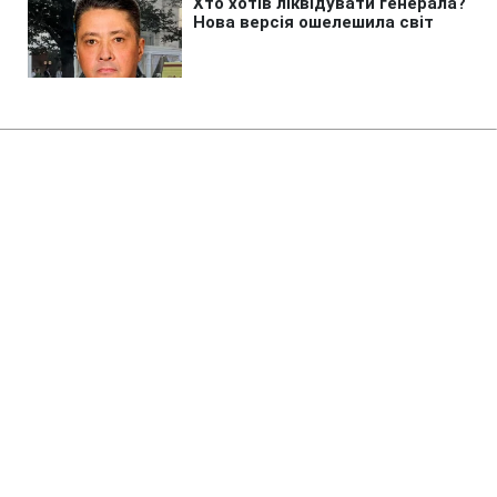
Головна
»
Аналітика
»
Статті
В Японии открылся саммит
АТЭС
10:11 13.11.2010 Сб
2 хв
RBC.UA
Не витрачай час на шум! Читай тільки суть з
РБК-Україна у Google
В городе Иокогама начал свою работу