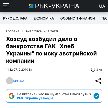
UA
КУРС ДОЛАРА
ЕКОНОМІКА
ОСОБИСТІ ФІНАНСИ
TEC
Головна
»
Аналітика
»
Статті
Хозсуд возбудил дело о
банкротстве ГАК "Хлеб
Украины" по иску австрийской
компании
11:12 07.12.2010 Вт
3 хв
RBC.UA
Не витрачай час на шум! Читай тільки суть з
РБК-Україна у Google