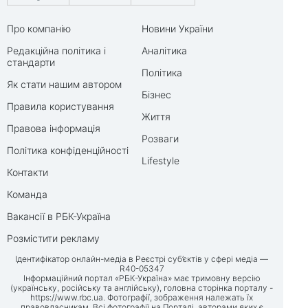
Про компанію
Новини України
Редакційна політика і
Аналітика
стандарти
Політика
Як стати нашим автором
Бізнес
Правила користування
Життя
Правова інформація
Розваги
Політика конфіденційності
Lifestyle
Контакти
Команда
Вакансії в РБК-Україна
Розмістити рекламу
Ідентифікатор онлайн-медіа в Реєстрі суб’єктів у сфері медіа —
R40-05347
Інформаційний портал «РБК-Україна» має тримовну версію
(українську, російську та англійську), головна сторінка порталу -
https://www.rbc.ua
. Фотографії, зображення належать їх
правовласникам. Всі фотографії на Порталі, авторами яких є