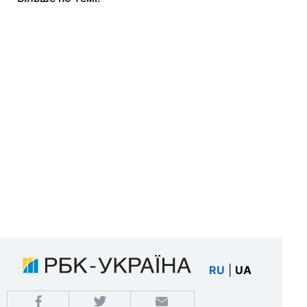
RU
|
UA