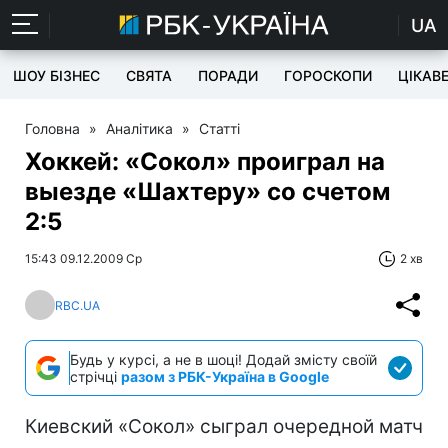
UA
ШОУ БІЗНЕС
СВЯТА
ПОРАДИ
ГОРОСКОПИ
ЦІКАВ
Головна
»
Аналітика
»
Статті
Хоккей: «Сокол» проиграл на
выезде «Шахтеру» со счетом
2:5
15:43 09.12.2009 Ср
2 хв
RBC.UA
Будь у курсі, а не в шоці! Додай змісту своїй
стрічці
разом з РБК-Україна в Google
Киевский «Сокол» сыграл очередной матч