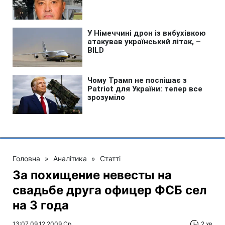
Головна
»
Аналітика
»
Статті
За похищение невесты на
свадьбе друга офицер ФСБ сел
на 3 года
13:07 09.12.2009 Ср
2 хв