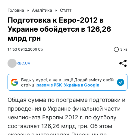
Головна
»
Аналітика
»
Статті
Подготовка к Евро-2012 в
Украине обойдется в 126,26
млрд грн
14:53 09.12.2009 Ср
3 хв
RBC.UA
Будь у курсі, а не в шоці! Додай змісту своїй
стрічці
разом з РБК-Україна в Google
Общая сумма по программе подготовки и
проведения в Украине финальной части
чемпионата Европы 2012 г. по футболу
составляет 126,26 млрд грн. Об этом
сказано в материалах Дирекции по