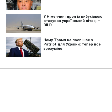
Головна
»
Аналітика
»
Статті
НБУ: Собственный капитал
банков на 1 декабря составил
125,6 млрд грн
12:52 09.12.2009 Ср
3 хв