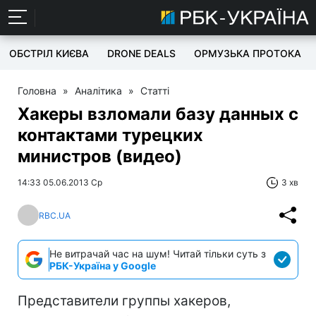
ОБСТРІЛ КИЄВА
DRONE DEALS
ОРМУЗЬКА ПРОТОКА
Головна
»
Аналітика
»
Статті
Хакеры взломали базу данных с
контактами турецких
министров (видео)
14:33 05.06.2013 Ср
3 хв
RBC.UA
Не витрачай час на шум! Читай тільки суть з
РБК-Україна у Google
Представители группы хакеров,