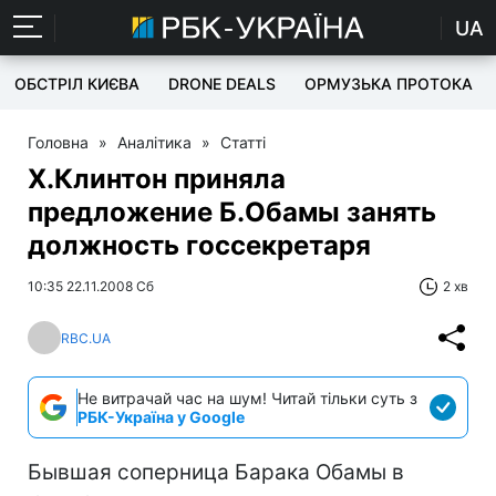
UA
ОБСТРІЛ КИЄВА
DRONE DEALS
ОРМУЗЬКА ПРОТОКА
Головна
»
Аналітика
»
Статті
Х.Клинтон приняла
предложение Б.Обамы занять
должность госсекретаря
10:35 22.11.2008 Сб
2 хв
RBC.UA
Не витрачай час на шум! Читай тільки суть з
РБК-Україна у Google
Бывшая соперница Барака Обамы в