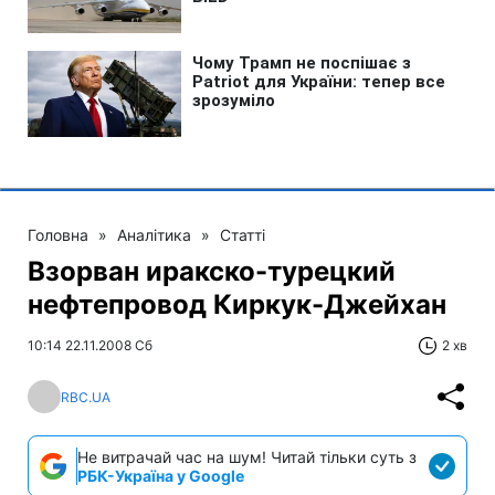
Головна
»
Аналітика
»
Статті
Взорван иракско-турецкий
нефтепровод Киркук-Джейхан
10:14 22.11.2008 Сб
2 хв
RBC.UA
Не витрачай час на шум! Читай тільки суть з
РБК-Україна у Google