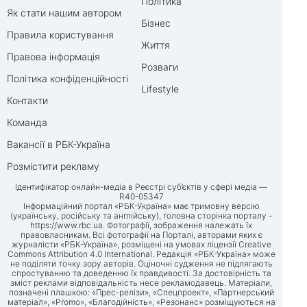
Політика
Як стати нашим автором
Бізнес
Правила користування
Життя
Правова інформація
Розваги
Політика конфіденційності
Lifestyle
Контакти
Команда
Вакансії в РБК-Україна
Розмістити рекламу
Ідентифікатор онлайн-медіа в Реєстрі суб’єктів у сфері медіа —
R40-05347
Інформаційний портал «РБК-Україна» має тримовну версію
(українську, російську та англійську), головна сторінка порталу -
https://www.rbc.ua
. Фотографії, зображення належать їх
правовласникам. Всі фотографії на Порталі, авторами яких є
журналісти «РБК-Україна», розміщені на умовах ліцензії Creative
Commons Attribution 4.0 International. Редакція «РБК-Україна» може
не поділяти точку зору авторів. Оціночні судження не підлягають
спростуванню та доведенню їх правдивості. За достовірність та
зміст реклами відповідальність несе рекламодавець. Матеріали,
позначені плашкою: «Прес-релізи», «Спецпроект», «Партнерський
матеріал», «Promo», «Благодійність», «Резонанс» розміщуються на