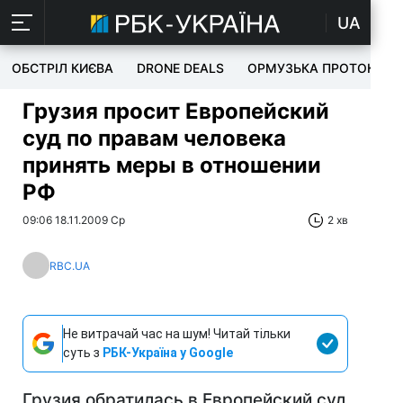
UA
ОБСТРІЛ КИЄВА
DRONE DEALS
ОРМУЗЬКА ПРОТОКА
Грузия просит Европейский
суд по правам человека
принять меры в отношении
РФ
09:06 18.11.2009 Ср
2 хв
RBC.UA
Не витрачай час на шум! Читай тільки
суть з
РБК-Україна у Google
Грузия обратилась в Европейский суд