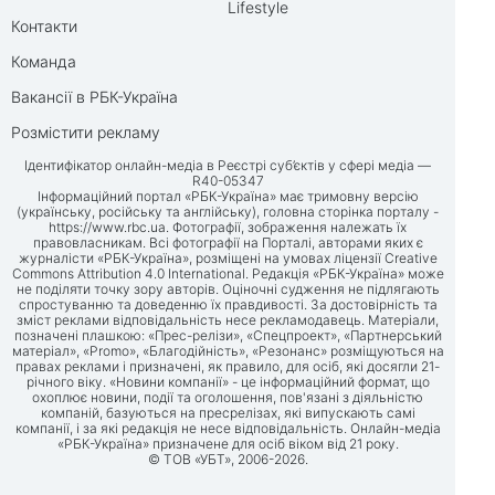
Lifestyle
Контакти
Команда
Вакансії в РБК-Україна
Розмістити рекламу
Ідентифікатор онлайн-медіа в Реєстрі суб’єктів у сфері медіа —
R40-05347
Інформаційний портал «РБК-Україна» має тримовну версію
(українську, російську та англійську), головна сторінка порталу -
https://www.rbc.ua
. Фотографії, зображення належать їх
правовласникам. Всі фотографії на Порталі, авторами яких є
журналісти «РБК-Україна», розміщені на умовах ліцензії Creative
Commons Attribution 4.0 International. Редакція «РБК-Україна» може
не поділяти точку зору авторів. Оціночні судження не підлягають
спростуванню та доведенню їх правдивості. За достовірність та
зміст реклами відповідальність несе рекламодавець. Матеріали,
позначені плашкою: «Прес-релізи», «Спецпроект», «Партнерський
матеріал», «Promo», «Благодійність», «Резонанс» розміщуються на
правах реклами і призначені, як правило, для осіб, які досягли 21-
річного віку. «Новини компанії» - це інформаційний формат, що
охоплює новини, події та оголошення, пов'язані з діяльністю
компаній, базуються на пресрелізах, які випускають самі
компанії, і за які редакція не несе відповідальність. Онлайн-медіа
«РБК-Україна» призначене для осіб віком від 21 року.
© ТОВ «УБТ», 2006-2026.