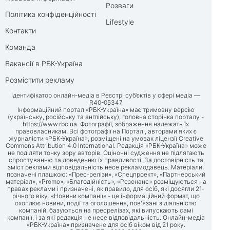
Розваги
Політика конфіденційності
Lifestyle
Контакти
Команда
Вакансії в РБК-Україна
Розмістити рекламу
Ідентифікатор онлайн-медіа в Реєстрі суб’єктів у сфері медіа —
R40-05347
Інформаційний портал «РБК-Україна» має тримовну версію
(українську, російську та англійську), головна сторінка порталу -
https://www.rbc.ua
. Фотографії, зображення належать їх
правовласникам. Всі фотографії на Порталі, авторами яких є
журналісти «РБК-Україна», розміщені на умовах ліцензії Creative
Commons Attribution 4.0 International. Редакція «РБК-Україна» може
не поділяти точку зору авторів. Оціночні судження не підлягають
спростуванню та доведенню їх правдивості. За достовірність та
зміст реклами відповідальність несе рекламодавець. Матеріали,
позначені плашкою: «Прес-релізи», «Спецпроект», «Партнерський
матеріал», «Promo», «Благодійність», «Резонанс» розміщуються на
правах реклами і призначені, як правило, для осіб, які досягли 21-
річного віку. «Новини компанії» - це інформаційний формат, що
охоплює новини, події та оголошення, пов'язані з діяльністю
компаній, базуються на пресрелізах, які випускають самі
компанії, і за які редакція не несе відповідальність. Онлайн-медіа
«РБК-Україна» призначене для осіб віком від 21 року.