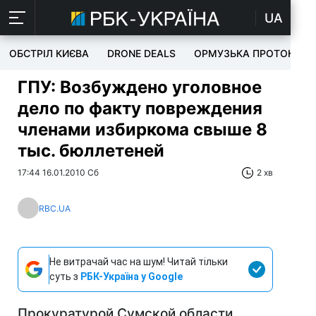
UA
ОБСТРІЛ КИЄВА
DRONE DEALS
ОРМУЗЬКА ПРОТОКА
ГПУ: Возбуждено уголовное
дело по факту повреждения
членами избиркома свыше 8
тыс. бюллетеней
17:44 16.01.2010 Сб
2 хв
RBC.UA
Не витрачай час на шум! Читай тільки
суть з
РБК-Україна у Google
Прокуратурой Сумской области