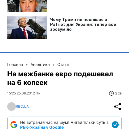
Головна
»
Аналітика
»
Статті
На межбанке евро подешевел
на 6 копеек
15:25 25.06.2012 Пн
2 хв
RBC.UA
Не витрачай час на шум! Читай тільки суть з
РБК-Україна у Google