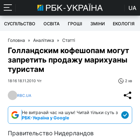
UA
СУСПІЛЬСТВО
ОСВІТА
ГРОШІ
ЗМІНИ
ЕКОЛОГІЯ
Головна
»
Аналітика
»
Статті
Голландским кофешопам могут
запретить продажу марихуаны
туристам
18:16 18.11.2010 Чт
2 хв
RBC.UA
Не витрачай час на шум! Читай тільки суть з
РБК-Україна у Google
Правительство Нидерландов