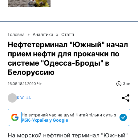
Головна
»
Аналітика
»
Статті
Нефтетерминал "Южный" начал
прием нефти для прокачки по
системе "Одесса-Броды" в
Белоруссию
16:05 18.11.2010 Чт
3 хв
RBC.UA
Не витрачай час на шум! Читай тільки суть з
РБК-Україна у Google
На морской нефтяной терминал "Южный"