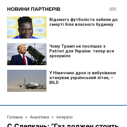
Головна
»
Аналітика
»
Інтерв'ю
С.Слепкань: “Газ должен стоить