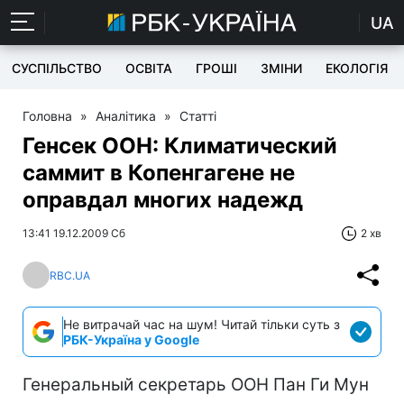
UA
СУСПІЛЬСТВО
ОСВІТА
ГРОШІ
ЗМІНИ
ЕКОЛОГІЯ
Головна
»
Аналітика
»
Статті
Генсек ООН: Климатический
саммит в Копенгагене не
оправдал многих надежд
13:41 19.12.2009 Сб
2 хв
RBC.UA
Не витрачай час на шум! Читай тільки суть з
РБК-Україна у Google
Генеральный секретарь ООН Пан Ги Мун