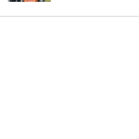
Головна
»
Аналітика
»
Статті
Мировые цены на нефть
повысились
12:23 19.12.2009 Сб
1 хв
RBC.UA
Не витрачай час на шум! Читай тільки суть з
РБК-Україна у Google
Цены мирового рынка на нефть по итогам
торгов 18 декабря 2009 г. на ведущих
нефтяных биржах повысились.