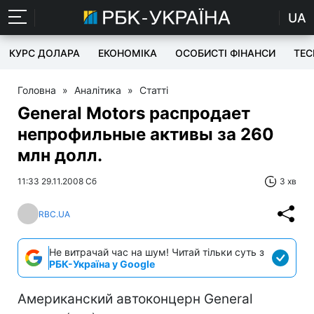
UA
КУРС ДОЛАРА
ЕКОНОМІКА
ОСОБИСТІ ФІНАНСИ
TEC
Головна
»
Аналітика
»
Статті
General Motors распродает
непрофильные активы за 260
млн долл.
11:33 29.11.2008 Сб
3 хв
RBC.UA
Не витрачай час на шум! Читай тільки суть з
РБК-Україна у Google
Американский автоконцерн General