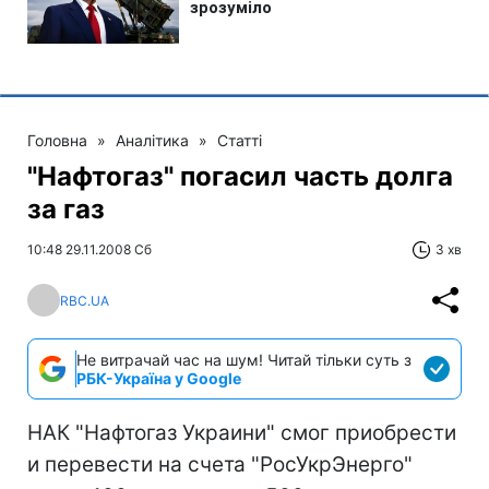
Головна
»
Аналітика
»
Статті
"Нафтогаз" погасил часть долга
за газ
10:48 29.11.2008 Сб
3 хв
RBC.UA
Не витрачай час на шум! Читай тільки суть з
РБК-Україна у Google
НАК "Нафтогаз Украини" смог приобрести
и перевести на счета "РосУкрЭнерго"