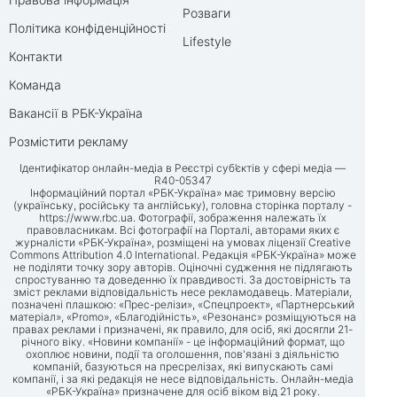
Розваги
Політика конфіденційності
Lifestyle
Контакти
Команда
Вакансії в РБК-Україна
Розмістити рекламу
Ідентифікатор онлайн-медіа в Реєстрі суб’єктів у сфері медіа —
R40-05347
Інформаційний портал «РБК-Україна» має тримовну версію
(українську, російську та англійську), головна сторінка порталу -
https://www.rbc.ua
. Фотографії, зображення належать їх
правовласникам. Всі фотографії на Порталі, авторами яких є
журналісти «РБК-Україна», розміщені на умовах ліцензії Creative
Commons Attribution 4.0 International. Редакція «РБК-Україна» може
не поділяти точку зору авторів. Оціночні судження не підлягають
спростуванню та доведенню їх правдивості. За достовірність та
зміст реклами відповідальність несе рекламодавець. Матеріали,
позначені плашкою: «Прес-релізи», «Спецпроект», «Партнерський
матеріал», «Promo», «Благодійність», «Резонанс» розміщуються на
правах реклами і призначені, як правило, для осіб, які досягли 21-
річного віку. «Новини компанії» - це інформаційний формат, що
охоплює новини, події та оголошення, пов'язані з діяльністю
компаній, базуються на пресрелізах, які випускають самі
компанії, і за які редакція не несе відповідальність. Онлайн-медіа
«РБК-Україна» призначене для осіб віком від 21 року.