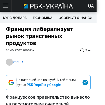
UA
КУРС ДОЛАРА
ЕКОНОМІКА
ОСОБИСТІ ФІНАНСИ
TEC
Франция либерализует
рынок трансгенных
продуктов
20:40 27.02.2006 Пн
2 хв
RBC.UA
Не витрачай час на шум! Читай тільки
суть з
РБК-Україна у Google
Французское правительство вынесло
на рассмотрение очередной