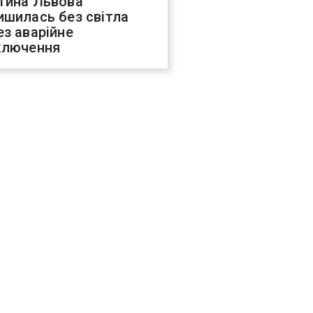
тина Львова
ишилась без світла
ез аварійне
ключення