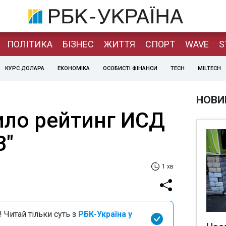
ПОЛІТИКА
БІЗНЕС
ЖИТТЯ
СПОРТ
WAVE
S
КУРС ДОЛАРА
ЕКОНОМІКА
ОСОБИСТІ ФІНАНСИ
TECH
MILTECH
НОВИ
ило рейтинг ИСД
B"
1 хв
 Читай тільки суть з
РБК-Україна у