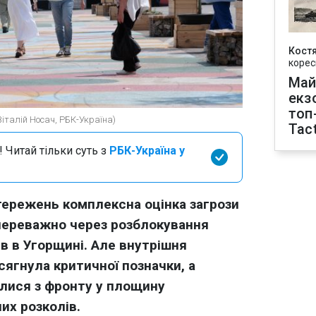
Кост
корес
Май
екз
топ
Віталій Носач, РБК-Україна)
Tact
 Читай тільки суть з
РБК-Україна у
тережень комплексна оцінка загрози
 переважно через розблокування
в в Угорщині. Але внутрішня
сягнула критичної позначки, а
илися з фронту у площину
их розколів.