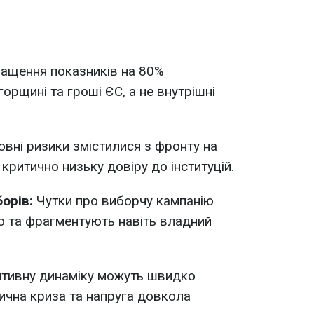
ащення показників на 80%
орщині та гроші ЄС, а не внутрішні
вні ризики змістилися з фронту на
 критично низьку довіру до інституцій.
борів:
Чутки про виборчу кампанію
 та фрагментують навіть владний
тивну динаміку можуть швидко
ична криза та напруга довкола