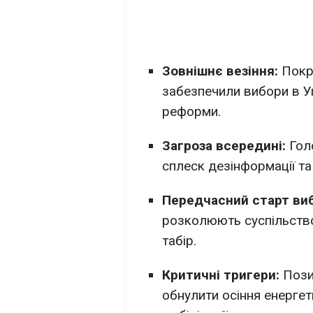
Зовнішнє везіння:
Покр
забезпечили вибори в Уг
реформи.
Загроза всередині:
Голо
сплеск дезінформації та
Передчасний старт ви
розколюють суспільство
табір.
Критичні тригери:
Пози
обнулити осіння енергет