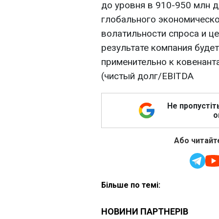
до уровня в 910-950 млн д
глобального экономическо
волатильности спроса и ц
результате компания буде
применительно к ковенант
(чистый долг/EBITDA
Не пропустіт
о
Або читайте
Більше по темі: