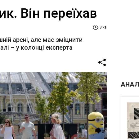
ик. Він переїхав
8 хв
шній арені, але має зміцнити
алі – у колонці експерта
АНАЛ