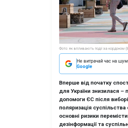
Фото: як впливають події за кордоном (
Не витрачай час на шум!
Google
Вперше від початку спос
для України знизилася –
допомоги ЄС після виборі
поляризація суспільства 
основні ризики переміст
дезінформації та суспільн