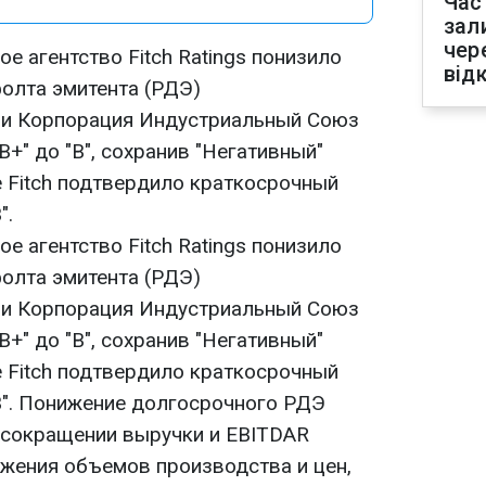
Час
зал
чер
 агентство Fitch Ratings понизило
від
олта эмитента (РДЭ)
ии Корпорация Индустриальный Союз
B+" до "B", сохранив "Негативный"
е Fitch подтвердило краткосрочный
".
 агентство Fitch Ratings понизило
олта эмитента (РДЭ)
ии Корпорация Индустриальный Союз
B+" до "B", сохранив "Негативный"
е Fitch подтвердило краткосрочный
B". Понижение долгосрочного РДЭ
о сокращении выручки и EBITDAR
ижения объемов производства и цен,