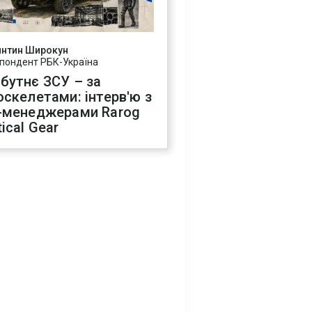
янтин Широкун
пондент РБК-Україна
бутнє ЗСУ – за
оскелетами: інтерв'ю з
-менеджерами Rarog
ical Gear