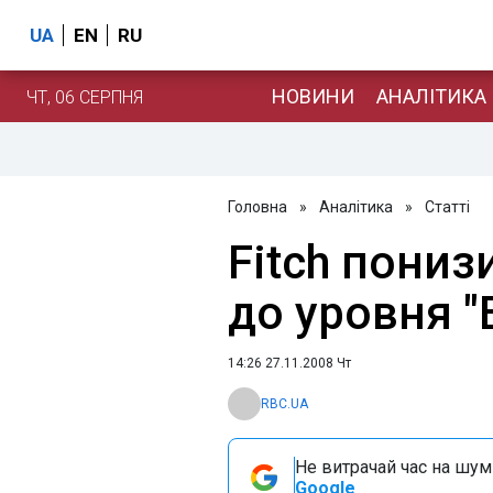
UA
EN
RU
НОВИНИ
АНАЛІТИКА
ЧТ, 06 СЕРПНЯ
Головна
»
Аналітика
»
Статті
Fitch пониз
до уровня "
14:26 27.11.2008 Чт
RBC.UA
Не витрачай час на шум!
Google