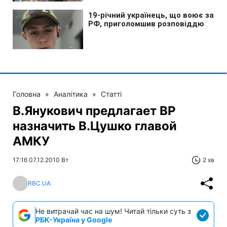
Головна
»
Аналітика
»
Статті
В.Янукович предлагает ВР
назначить В.Цушко главой
АМКУ
17:16 07.12.2010 Вт
2 хв
RBC.UA
Не витрачай час на шум! Читай тільки суть з
РБК-Україна у Google