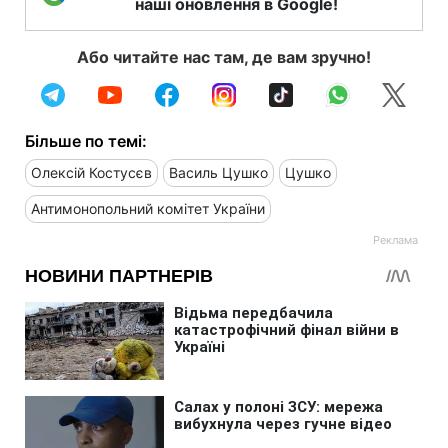
наші оновлення в Google!
Або читайте нас там, де вам зручно!
Більше по темі:
Олексій Костусєв
Василь Цушко
Цушко
Антимонопольний комітет України