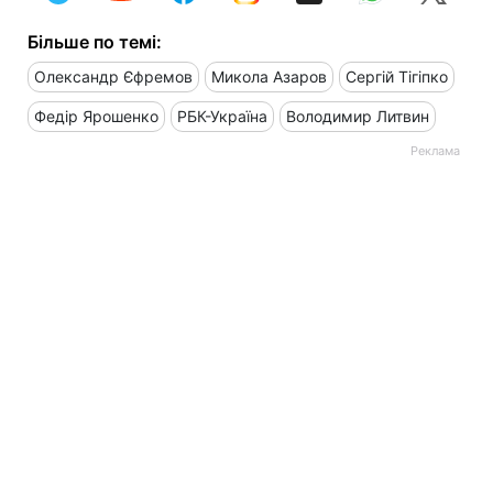
Більше по темі:
Олександр Єфремов
Микола Азаров
Сергій Тігіпко
Федір Ярошенко
РБК-Україна
Володимир Литвин