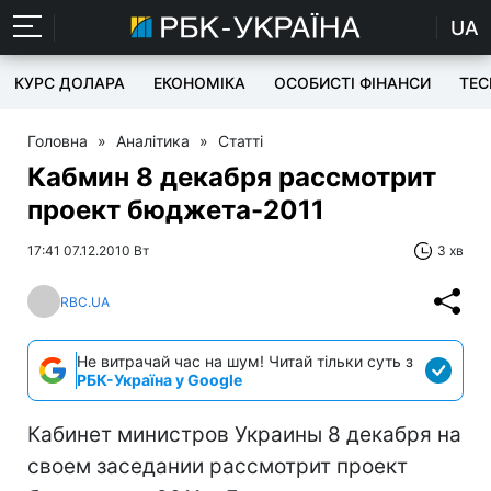
UA
КУРС ДОЛАРА
ЕКОНОМІКА
ОСОБИСТІ ФІНАНСИ
TEC
Головна
»
Аналітика
»
Статті
Кабмин 8 декабря рассмотрит
проект бюджета-2011
17:41 07.12.2010 Вт
3 хв
RBC.UA
Не витрачай час на шум! Читай тільки суть з
РБК-Україна у Google
Кабинет министров Украины 8 декабря на
своем заседании рассмотрит проект