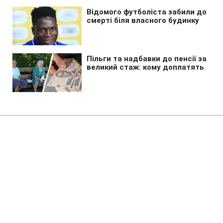
Головна
»
Аналітика
»
Статті
Евро-2008: Сборная Украины
потеряла последний шанс
10:34 15.10.2007 Пн
2 хв
RBC.UA