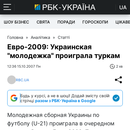
UA
ШОУ БІЗНЕС
СВЯТА
ПОРАДИ
ГОРОСКОПИ
ЦІКАВ
Головна
»
Аналітика
»
Статті
Евро-2009: Украинская
"молодежка" проиграла туркам
12:36 15.10.2007 Пн
2 хв
RBC.UA
Будь у курсі, а не в шоці! Додай змісту своїй
стрічці
разом з РБК-Україна в Google
Молодежная сборная Украины по
футболу (U-21) проиграла в очередном