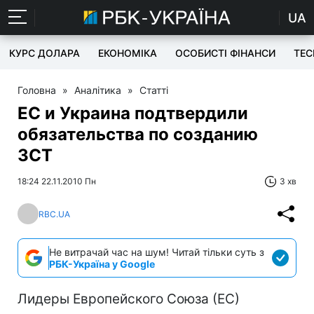
UA
КУРС ДОЛАРА
ЕКОНОМІКА
ОСОБИСТІ ФІНАНСИ
TEC
Головна
»
Аналітика
»
Статті
ЕС и Украина подтвердили
обязательства по созданию
ЗСТ
18:24 22.11.2010 Пн
3 хв
RBC.UA
Не витрачай час на шум! Читай тільки суть з
РБК-Україна у Google
Лидеры Европейского Союза (ЕС)