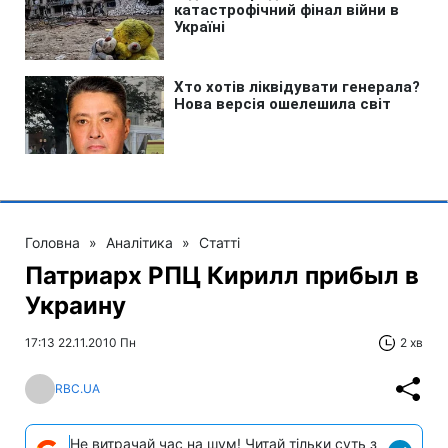
Головна
»
Аналітика
»
Статті
Патриарх РПЦ Кирилл прибыл в
Украину
17:13 22.11.2010 Пн
2 хв
RBC.UA
Не витрачай час на шум! Читай тільки суть з