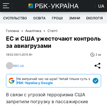
UA
СУСПІЛЬСТВО
ОСВІТА
ГРОШІ
ЗМІНИ
ЕКОЛОГІЯ
Головна
»
Аналітика
»
Статті
ЕС и США ужесточают контроль
за авиагрузами
18:02 09.11.2010 Вт
2 хв
RBC.UA
Не витрачай час на шум! Читай тільки суть з
РБК-Україна у Google
В связи с угрозой терроризма США
запретили погрузку в пассажирские