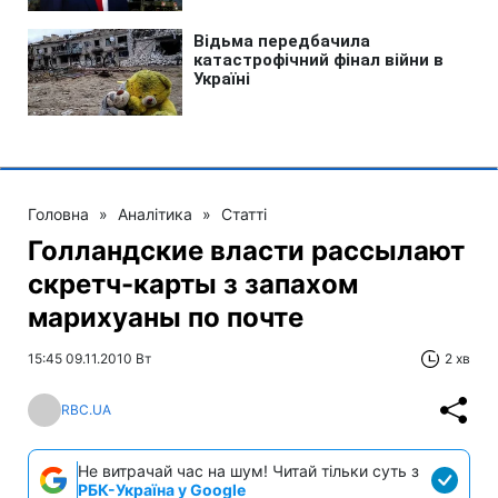
Головна
»
Аналітика
»
Статті
Голландские власти рассылают
скретч-карты з запахом
марихуаны по почте
15:45 09.11.2010 Вт
2 хв
RBC.UA
Не витрачай час на шум! Читай тільки суть з
РБК-Україна у Google