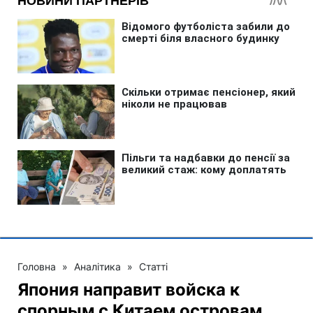
Головна
»
Аналітика
»
Статті
Япония направит войска к
спорным с Китаем островам