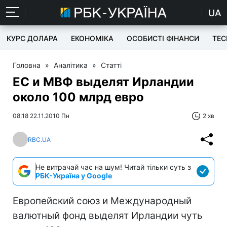
UA
КУРС ДОЛАРА
ЕКОНОМІКА
ОСОБИСТІ ФІНАНСИ
TEC
Головна
»
Аналітика
»
Статті
ЕС и МВФ выделят Ирландии
около 100 млрд евро
08:18 22.11.2010 Пн
2 хв
RBC.UA
Не витрачай час на шум! Читай тільки суть з
РБК-Україна у Google
Европейский союз и Международный
валютный фонд выделят Ирландии чуть