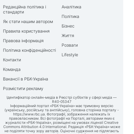
Редакційна політика і
Аналітика
стандарти
Політика
Як стати нашим автором
Бізнес
Правила користування
Життя
Правова інформація
Розваги
Політика конфіденційності
Lifestyle
Контакти
Команда
Вакансії в РБК-Україна
Розмістити рекламу
Ідентифікатор онлайн-медіа в Реєстрі суб’єктів у сфері медіа —
R40-05347
Інформаційний портал «РБК-Україна» має тримовну версію
(українську, російську та англійську), головна сторінка порталу -
https://www.rbc.ua
. Фотографії, зображення належать їх
правовласникам. Всі фотографії на Порталі, авторами яких є
журналісти «РБК-Україна», розміщені на умовах ліцензії Creative
Commons Attribution 4.0 International. Редакція «РБК-Україна» може
не поділяти точку зору авторів. Оціночні судження не підлягають