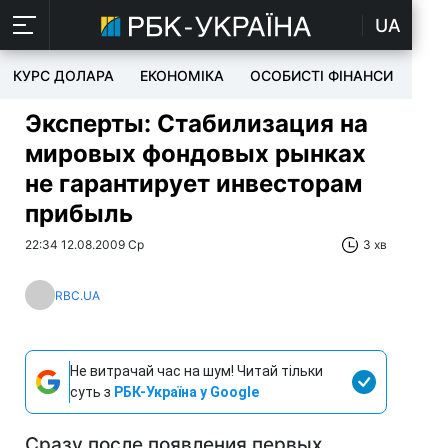
UA
КУРС ДОЛАРА
ЕКОНОМІКА
ОСОБИСТІ ФІНАНСИ
TEC
Эксперты: Стабилизация на
мировых фондовых рынках
не гарантирует инвесторам
прибыль
22:34 12.08.2009 Ср
3 хв
RBC.UA
Не витрачай час на шум! Читай тільки
суть з
РБК-Україна у Google
Сразу после появления первых