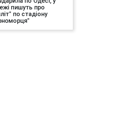
вдарила по Одесі, у
ежі пишуть про
иліт" по стадіону
рноморця"