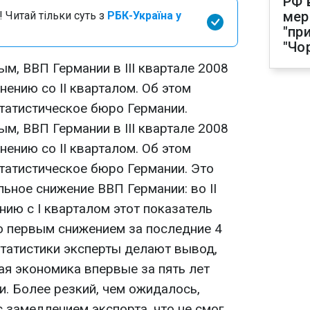
РФ 
мер
 Читай тільки суть з
РБК-Україна у
"пр
"Чо
м, ВВП Германии в III квартале 2008
внению со II кварталом. Об этом
атистическое бюро Германии.
м, ВВП Германии в III квартале 2008
внению со II кварталом. Об этом
атистическое бюро Германии. Это
ьное снижение ВВП Германии: во II
ению с I кварталом этот показатель
ло первым снижением за последние 4
статистики эксперты делают вывод,
ая экономика впервые за пять лет
и. Более резкий, чем ожидалось,
 замедлением экспорта, что не смог