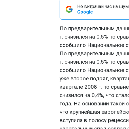
Не витрачай час на шум!
Google
По предварительным данны
г. снизился на 0,5% по сра
сообщило Национальное ст
По предварительным данны
г. снизился на 0,5% по сра
сообщило Национальное ст
уже второе подряд квартал
квартале 2008 г. по сравн
снизился на 0,4%, что ста
года. На основании такой 
что крупнейшая европейск
вступила в полосу рецесси
квартальный спад совпал с