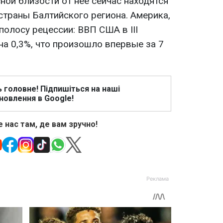
сной близости от нее сейчас находятся
страны Балтийского региона. Америка,
полосу рецессии: ВВП США в III
 на 0,3%, что произошло впервые за 7
ь головне! Підпишіться на наші
новлення в Google!
 нас там, де вам зручно!