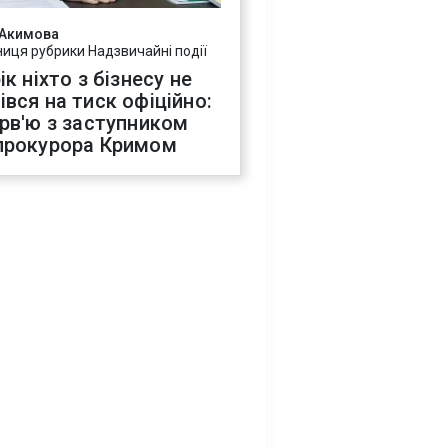
 Акимова
ниця рубрики Надзвичайні події
ік ніхто з бізнесу не
івся на тиск офіційно:
ерв'ю з заступником
прокурора Кримом