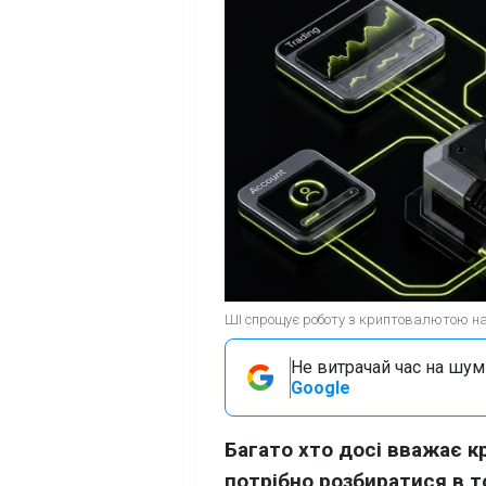
ШІ спрощує роботу з криптовалютою нав
Не витрачай час на шум!
Google
Багато хто досі вважає 
потрібно розбиратися в т