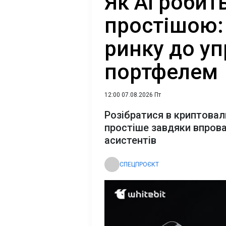
Як AI роби
простішою: 
ринку до уп
портфелем
12:00 07.08.2026 Пт
Розібратися в криптова
простіше завдяки впров
асистентів
СПЕЦПРОЄКТ