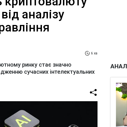
ть криптовалюту
від аналізу
равління
6 хв
лютному ринку стає значно
АНАЛ
адженню сучасних інтелектуальних