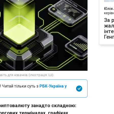
Юлія
керів
За р
жал
інт
Ген
іть для новачків (ілюстрація: ШІ)
 Читай тільки суть з
РБК-Україна у
криптовалюту занадто складною:
оргових терміналах, графіках,