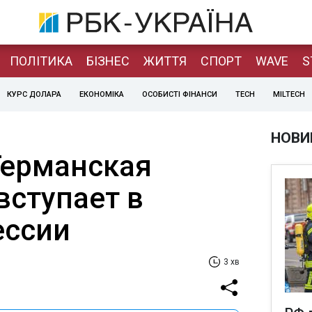
ПОЛІТИКА
БІЗНЕС
ЖИТТЯ
СПОРТ
WAVE
S
КУРС ДОЛАРА
ЕКОНОМІКА
ОСОБИСТІ ФІНАНСИ
TECH
MILTECH
НОВИ
Германская
вступает в
ессии
3 хв