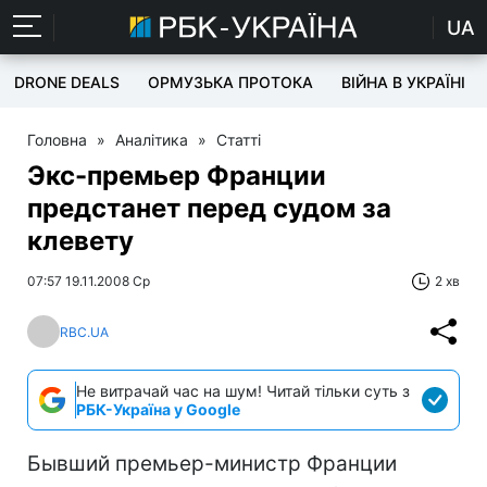
UA
DRONE DEALS
ОРМУЗЬКА ПРОТОКА
ВІЙНА В УКРАЇНІ
Головна
»
Аналітика
»
Статті
Экс-премьер Франции
предстанет перед судом за
клевету
07:57 19.11.2008 Ср
2 хв
RBC.UA
Не витрачай час на шум! Читай тільки суть з
РБК-Україна у Google
Бывший премьер-министр Франции