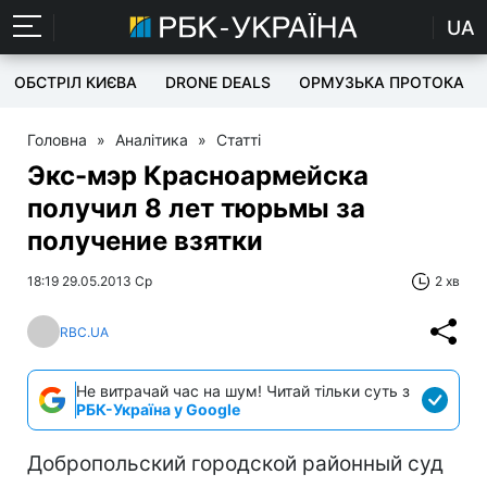
UA
ОБСТРІЛ КИЄВА
DRONE DEALS
ОРМУЗЬКА ПРОТОКА
Головна
»
Аналітика
»
Статті
Экс-мэр Красноармейска
получил 8 лет тюрьмы за
получение взятки
18:19 29.05.2013 Ср
2 хв
RBC.UA
Не витрачай час на шум! Читай тільки суть з
РБК-Україна у Google
Добропольский городской районный суд