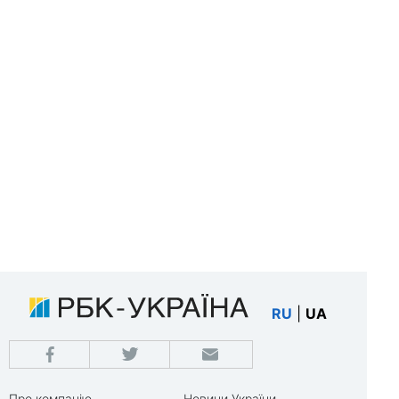
RU
|
UA
Про компанію
Новини України