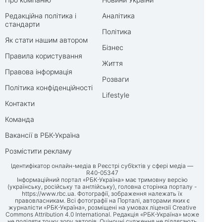
Редакційна політика і
Аналітика
стандарти
Політика
Як стати нашим автором
Бізнес
Правила користування
Життя
Правова інформація
Розваги
Політика конфіденційності
Lifestyle
Контакти
Команда
Вакансії в РБК-Україна
Розмістити рекламу
Ідентифікатор онлайн-медіа в Реєстрі суб’єктів у сфері медіа —
R40-05347
Інформаційний портал «РБК-Україна» має тримовну версію
(українську, російську та англійську), головна сторінка порталу -
https://www.rbc.ua
. Фотографії, зображення належать їх
правовласникам. Всі фотографії на Порталі, авторами яких є
журналісти «РБК-Україна», розміщені на умовах ліцензії Creative
Commons Attribution 4.0 International. Редакція «РБК-Україна» може
не поділяти точку зору авторів. Оціночні судження не підлягають