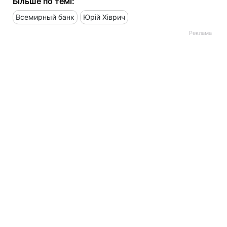
Більше по темі:
Всемирный банк
Юрій Хіврич