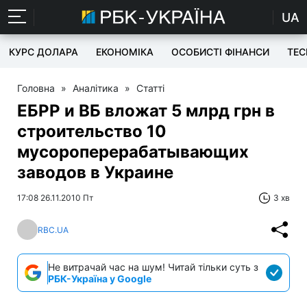
UA
КУРС ДОЛАРА
ЕКОНОМІКА
ОСОБИСТІ ФІНАНСИ
TEC
Головна
»
Аналітика
»
Статті
ЕБРР и ВБ вложат 5 млрд грн в
строительство 10
мусороперерабатывающих
заводов в Украине
17:08 26.11.2010 Пт
3 хв
RBC.UA
Не витрачай час на шум! Читай тільки суть з
РБК-Україна у Google