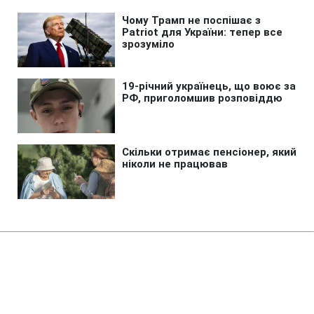
Головна
»
Аналітика
»
Статті
Ирак на грани гражданской
войны