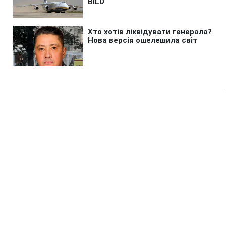
Головна
»
Аналітика
»
Статті
Белоруссия планирует в 2011 г.
импортировать из Украины 2,5
млрд кВт.ч э/энергии
15:34 04.02.2011 Пт
2 хв
RBC.UA