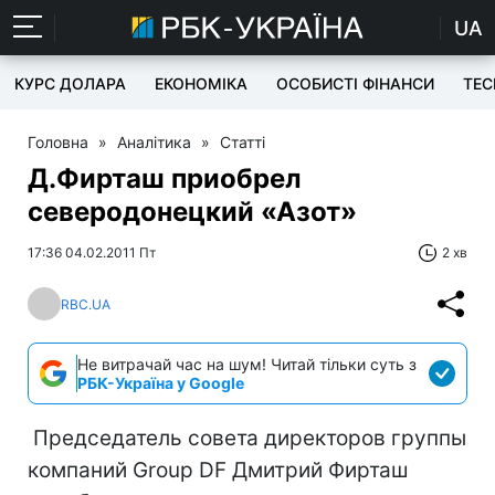
UA
КУРС ДОЛАРА
ЕКОНОМІКА
ОСОБИСТІ ФІНАНСИ
TEC
Головна
»
Аналітика
»
Статті
Д.Фирташ приобрел
северодонецкий «Азот»
17:36 04.02.2011 Пт
2 хв
RBC.UA
Не витрачай час на шум! Читай тільки суть з
РБК-Україна у Google
Председатель совета директоров группы
компаний Group DF Дмитрий Фирташ