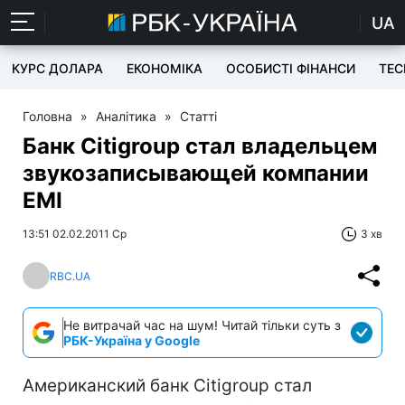
UA
КУРС ДОЛАРА
ЕКОНОМІКА
ОСОБИСТІ ФІНАНСИ
TEC
Головна
»
Аналітика
»
Статті
Банк Citigroup стал владельцем
звукозаписывающей компании
EMI
13:51 02.02.2011 Ср
3 хв
RBC.UA
Не витрачай час на шум! Читай тільки суть з
РБК-Україна у Google
Американский банк Citigroup стал