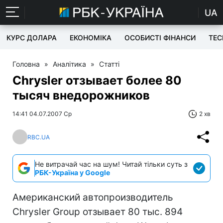
UA
КУРС ДОЛАРА
ЕКОНОМІКА
ОСОБИСТІ ФІНАНСИ
TEC
Головна
»
Аналітика
»
Статті
Chrysler отзывает более 80
тысяч внедорожников
14:41 04.07.2007 Ср
2 хв
RBC.UA
Не витрачай час на шум! Читай тільки суть з
РБК-Україна у Google
Американский автопроизводитель
Chrysler Group отзывает 80 тыс. 894