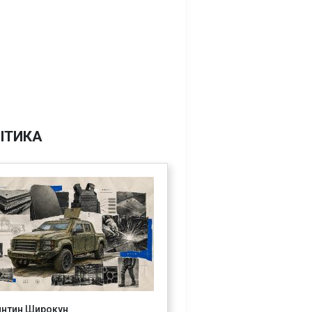
ІТИКА
янтин Широкун