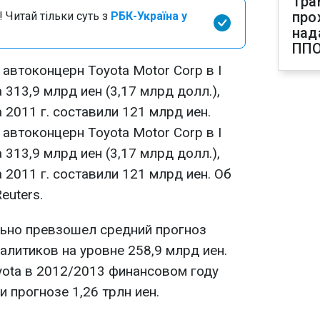
Тра
про
 Читай тільки суть з
РБК-Україна у
над
ПП
автоконцерн Toyota Motor Corp в I
 313,9 млрд иен (3,17 млрд долл.),
 2011 г. составили 121 млрд иен.
автоконцерн Toyota Motor Corp в I
 313,9 млрд иен (3,17 млрд долл.),
 2011 г. составили 121 млрд иен. Об
euters.
льно превзошел средний прогноз
литиков на уровне 258,9 млрд иен.
ota в 2012/2013 финансовом году
и прогнозе 1,26 трлн иен.