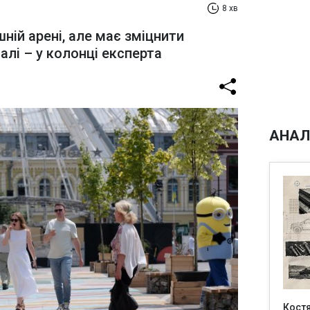
8 хв
шній арені, але має зміцнити
алі – у колонці експерта
АНАЛ
Кост