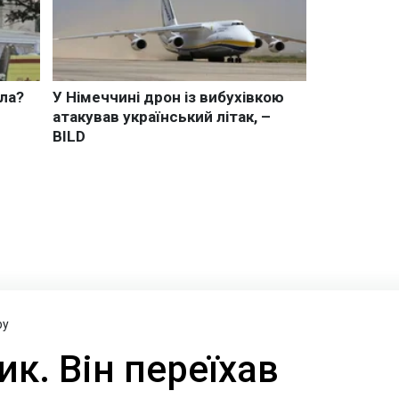
ру
ик. Він переїхав