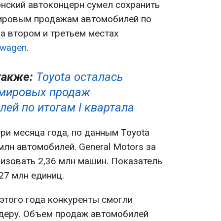
онский автоконцерн сумел сохранить
ировым продажам автомобилей по
На втором и третьем местах
swagen
.
также:
Toyota осталась
мировых продаж
лей по итогам І квартала
ри месяца года, по данным Toyota
 млн автомобилей. General Motors за
лизовать 2,36 млн машин. Показатель
27 млн единиц.
 этого года конкуренты смогли
деру. Объем продаж автомобилей