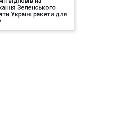
мп відповів на
хання Зеленського
ати Україні ракети для
О