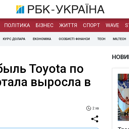
ПОЛІТИКА
БІЗНЕС
ЖИТТЯ
СПОРТ
WAVE
S
КУРС ДОЛАРА
ЕКОНОМІКА
ОСОБИСТІ ФІНАНСИ
TECH
MILTECH
НОВИ
быль Toyota по
ртала выросла в
2 хв