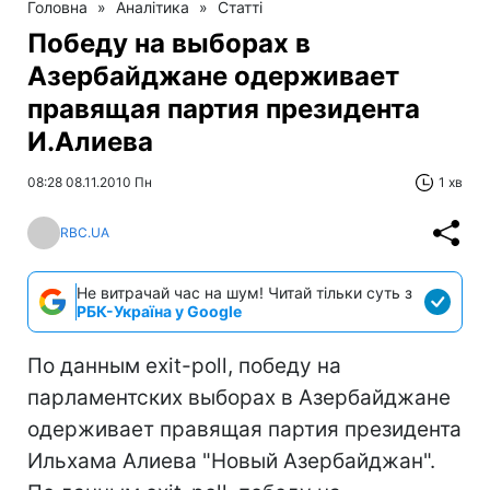
Головна
»
Аналітика
»
Статті
Победу на выборах в
Азербайджане одерживает
правящая партия президента
И.Алиева
08:28 08.11.2010 Пн
1 хв
RBC.UA
Не витрачай час на шум! Читай тільки суть з
РБК-Україна у Google
По данным exit-poll, победу на
парламентских выборах в Азербайджане
одерживает правящая партия президента
Ильхама Алиева "Новый Азербайджан".