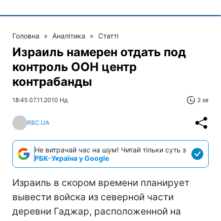
Головна
»
Аналітика
»
Статті
Израиль намерен отдать под
контроль ООН центр
контрабанды
18:45 07.11.2010 Нд
2 хв
RBC.UA
Не витрачай час на шум! Читай тільки суть з
РБК-Україна у Google
Израиль в скором времени планирует
вывести войска из северной части
деревни Гаджар, расположенной на