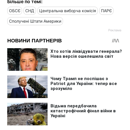
Більше по темі:
ОБСЄ
СНД
Центральна виборча комісія
ПАРЄ
Сполучені Штати Америки