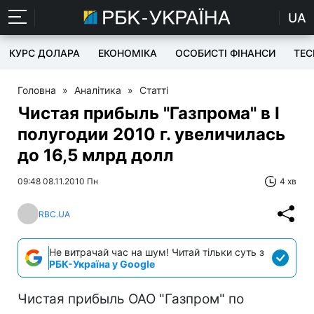
UA
КУРС ДОЛАРА
ЕКОНОМІКА
ОСОБИСТІ ФІНАНСИ
TEC
Головна
»
Аналітика
»
Статті
Чистая прибыль "Газпрома" в I
полугодии 2010 г. увеличилась
до 16,5 млрд долл
09:48 08.11.2010 Пн
4 хв
RBC.UA
Не витрачай час на шум! Читай тільки суть з
РБК-Україна у Google
Чистая прибыль ОАО "Газпром" по