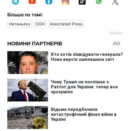
Більше по темі:
Нетаньяху
ООН
Associated Press