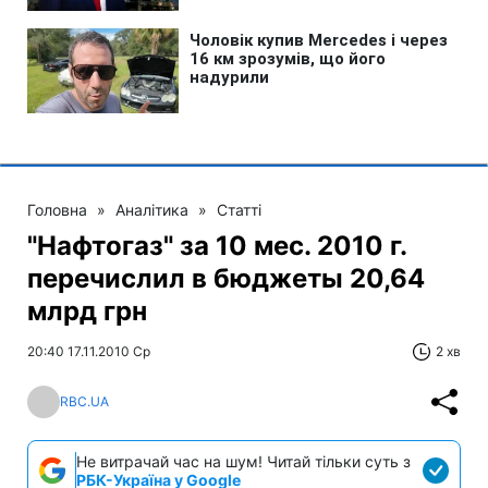
Головна
»
Аналітика
»
Статті
"Нафтогаз" за 10 мес. 2010 г.
перечислил в бюджеты 20,64
млрд грн
20:40 17.11.2010 Ср
2 хв
RBC.UA
Не витрачай час на шум! Читай тільки суть з
РБК-Україна у Google