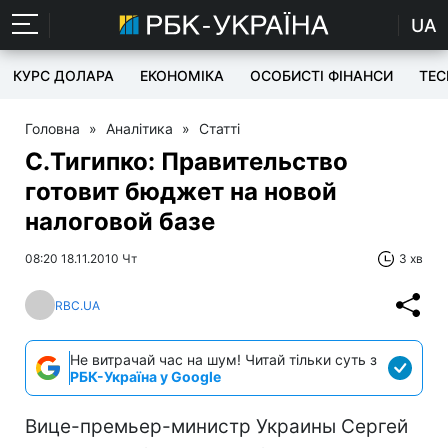
UA
КУРС ДОЛАРА
ЕКОНОМІКА
ОСОБИСТІ ФІНАНСИ
TEC
Головна
»
Аналітика
»
Статті
C.Тигипко: Правительство
готовит бюджет на новой
налоговой базе
08:20 18.11.2010 Чт
3 хв
RBC.UA
Не витрачай час на шум! Читай тільки суть з
РБК-Україна у Google
Вице-премьер-министр Украины Сергей