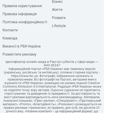
Бізнес
Правила користування
Життя
Правова інформація
Розваги
Політика конфіденційності
Lifestyle
Контакти
Команда
Вакансії в РБК-Україна
Розмістити рекламу
Ідентифікатор онлайн-медіа в Реєстрі суб’єктів у сфері медіа —
R40-05347
Інформаційний портал «РБК-Україна» має тримовну версію
(українську, російську та англійську), головна сторінка порталу -
https://www.rbc.ua
. Фотографії, зображення належать їх
правовласникам. Всі фотографії на Порталі, авторами яких є
журналісти «РБК-Україна», розміщені на умовах ліцензії Creative
Commons Attribution 4.0 International. Редакція «РБК-Україна» може
не поділяти точку зору авторів. Оціночні судження не підлягають
спростуванню та доведенню їх правдивості. За достовірність та
зміст реклами відповідальність несе рекламодавець. Матеріали,
позначені плашкою: «Прес-релізи», «Спецпроект», «Партнерський
матеріал», «Promo», «Благодійність», «Резонанс» розміщуються на
правах реклами і призначені, як правило, для осіб, які досягли 21-
річного віку. «Новини компанії» - це інформаційний формат, що