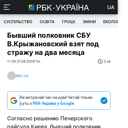
UA
СУСПІЛЬСТВО
ОСВІТА
ГРОШІ
ЗМІНИ
ЕКОЛОГІЯ
Бывший полковник СБУ
В.Крыжановский взят под
стражу на два месяца
11:39 31.08.2009 Пн
2 хв
RBC.UA
Не витрачай час на шум! Читай тільки
суть з
РБК-Україна у Google
Согласно решению Печерского
райсуда Киева, бывший полковник