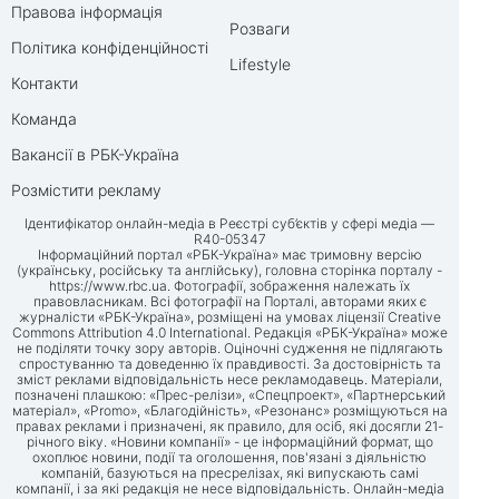
Правова інформація
Розваги
Політика конфіденційності
Lifestyle
Контакти
Команда
Вакансії в РБК-Україна
Розмістити рекламу
Ідентифікатор онлайн-медіа в Реєстрі суб’єктів у сфері медіа —
R40-05347
Інформаційний портал «РБК-Україна» має тримовну версію
(українську, російську та англійську), головна сторінка порталу -
https://www.rbc.ua
. Фотографії, зображення належать їх
правовласникам. Всі фотографії на Порталі, авторами яких є
журналісти «РБК-Україна», розміщені на умовах ліцензії Creative
Commons Attribution 4.0 International. Редакція «РБК-Україна» може
не поділяти точку зору авторів. Оціночні судження не підлягають
спростуванню та доведенню їх правдивості. За достовірність та
зміст реклами відповідальність несе рекламодавець. Матеріали,
позначені плашкою: «Прес-релізи», «Спецпроект», «Партнерський
матеріал», «Promo», «Благодійність», «Резонанс» розміщуються на
правах реклами і призначені, як правило, для осіб, які досягли 21-
річного віку. «Новини компанії» - це інформаційний формат, що
охоплює новини, події та оголошення, пов'язані з діяльністю
компаній, базуються на пресрелізах, які випускають самі
компанії, і за які редакція не несе відповідальність. Онлайн-медіа