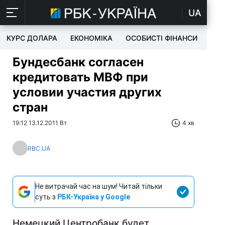
UA
КУРС ДОЛАРА
ЕКОНОМІКА
ОСОБИСТІ ФІНАНСИ
TEC
Бундесбанк согласен
кредитовать МВФ при
условии участия других
стран
19:12 13.12.2011 Вт
4 хв
RBC.UA
Не витрачай час на шум! Читай тільки
суть з
РБК-Україна у Google
Немецкий Центробанк будет