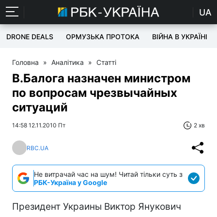
UA
DRONE DEALS
ОРМУЗЬКА ПРОТОКА
ВІЙНА В УКРАЇНІ
Головна
»
Аналітика
»
Статті
В.Балога назначен министром
по вопросам чрезвычайных
ситуаций
14:58 12.11.2010 Пт
2 хв
RBC.UA
Не витрачай час на шум! Читай тільки суть з
РБК-Україна у Google
Президент Украины Виктор Янукович